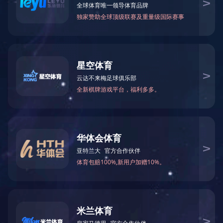
专业生产单、三相变压器，稳压器，调压器，电抗器，充电
器，逆变器，电机启动柜等产品
上一页：专业生产单、三相变压器，稳压器，调压器，电抗器，充
电器，逆变器，电机启动柜等产品
下一页：专业生产单、三相变压器，稳压器，调压器，电抗器，充
电器，逆变器，电机启动柜等产品
Copyright © 2018 开云官方网页版 All rights Reserved 版权所有 未经许可不得
使用、转载、摘编。
微网站首页
关于我们
产品中心
荣誉资质
厂区设备
人才招聘
新闻中心